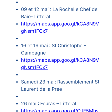
09 et 12 mai : La Rochelle Chef de
Baie- Littoral
https://ma
ps.app.goo.gl/kCA8N9V
gNsm1FCx7
16 et 19 mai : St Christophe –
Campagne
https://maps.app.goo.gl/kCA8N9V
gNsm1FCx7
Samedi 23 mai: Rassemblement St
Laurent de la Prée
26 mai : Fouras – Littoral
https://maps.app.goo.gl/QJE5Mhs