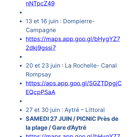
nNTpcZ49
13 et 16 juin : Dompierre-
Campagne
https://maps.app.goo.gl/bHygYZ7
2dkj9gssi7
20 et 23 juin : La Rochelle- Canal
Rompsay
https://aps.app.goo.gl/SGZTDpgjC
EQcpPSaA
27 et 30 juin : Aytré – Littoral
SAMEDI 27 JUIN / PICNIC Près de
la plage / Gare d’Aytré
https://maps.app.goo.gl/bHygYZ7